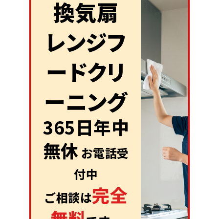
換気扇
レンジフ
ードクリ
ーニング
365日年中
無休
お電話受
付中
完全
ご相談は
無料