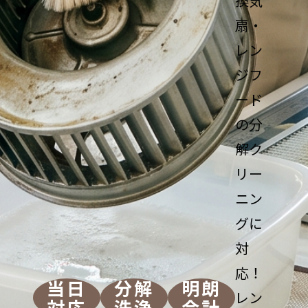
換気
扇・
レン
ジフ
ード
の分
解ク
リー
ニン
グに
対
応！
当日
分解
明朗
レン
対応
洗浄
会計