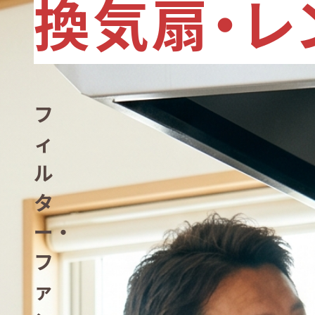
換気扇・レ
フ
ィ
ル
タ
ー・
フ
ァ