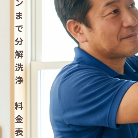
ン
ま
で
分
解
洗
浄
｜
料
金
表