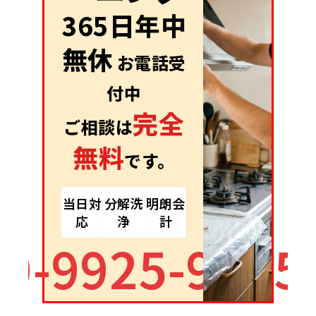
365日年中
無休
お電話受
付中
完全
ご相談は
無料
です。
当日対
分解洗
明朗会
応
浄
計
90-9925-9995