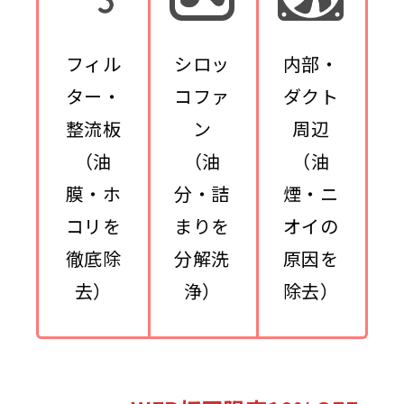
フィル
シロッ
内部・
ター・
コファ
ダクト
整流板
ン
周辺
（油
（油
（油
膜・ホ
分・詰
煙・ニ
コリを
まりを
オイの
徹底除
分解洗
原因を
去）
浄）
除去）