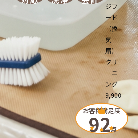
ジフ
ード
（換
気
扇）
クリ
ーニ
ング
9,900
円〜
お客様満足度
92
（税
込）
点