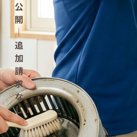
公
開
｜
追
加
請
求
な
し！