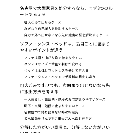
名古屋で大型家具を処分するなら、まず3つのル
ートで考える
粗大ごみで出せるケース
急ぎなら自己搬入を検討するケース
自力で外へ出せないなら先に搬出の壁を解決するケース
ソファ・タンス・ベッドは、品目ごとに詰まり
やすいポイントが違う
ソファは幅と曲がり角で詰まりやすい
タンスはサイズと重量で判断が変わる
ベッドは本体とマットレスを分けて考える
ソファ・タンス・ベッドで手数料の目安も違う
粗大ごみで出せても、玄関まで出せないなら先
に搬出方法を考える
一人暮らし・高層階・階段のみで詰まりやすいケース
廊下・玄関・階段で止まりやすいケース
名古屋市で持ち出せない時の相談先
搬出補助を挟んで市の粗大ごみへ進む考え方
分解した方がいい家具と、分解しない方がいい