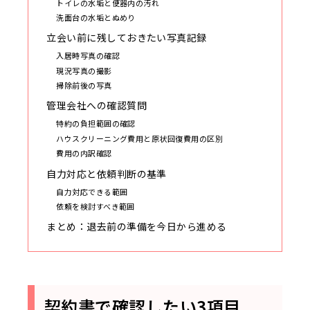
トイレの水垢と便器内の汚れ
洗面台の水垢とぬめり
立会い前に残しておきたい写真記録
入居時写真の確認
現況写真の撮影
掃除前後の写真
管理会社への確認質問
特約の負担範囲の確認
ハウスクリーニング費用と原状回復費用の区別
費用の内訳確認
自力対応と依頼判断の基準
自力対応できる範囲
依頼を検討すべき範囲
まとめ：退去前の準備を今日から進める
契約書で確認したい3項目