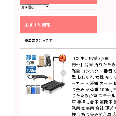
ア
ー
カ
イ
ブ
おすすめ情報
※広告を含みます
【新生活応援 3,980
円〜】台車 折りたたみ 
軽量 コンパクト 静音 
型 おしゃれ 女性 キャ
ーカート 運搬 カート 
り畳み 耐荷重 100kg 
りたたみ台車 スチール
車 手押し台車 運搬車 
務用 家庭用 会社 運送 
押し 折り畳み荷台車 