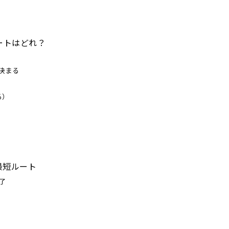
ートはどれ？
決まる
る）
）
最短ルート
了