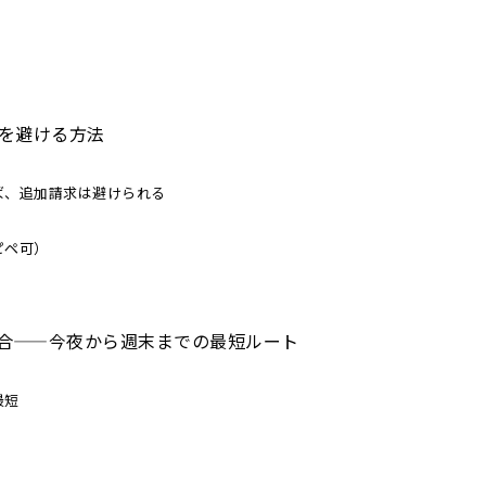
を避ける方法
ば、追加請求は避けられる
ピペ可）
合——今夜から週末までの最短ルート
最短