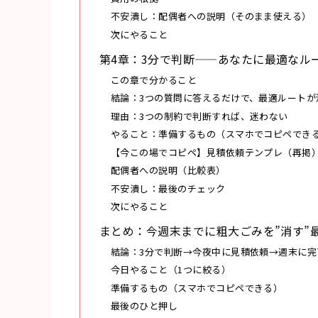
不安潰し：配偶者への説明（そのまま使える）
次にやること
第4章：3分で判断——あなたに最適なル
この章で分かること
結論：3つの質問に答えるだけで、最適ルートが
理由：3つの制約で判断すれば、迷わない
やること：準備するもの（スマホでコピペでき
【今この場でコピペ】見積依頼テンプレ（再掲
配偶者への説明（比較表）
不安潰し：最後のチェック
次にやること
まとめ：今週末までに粗大ごみを”消す”
結論：3分で判断→今夜中に見積依頼→週末に完
今日やること（1つに絞る）
準備するもの（スマホでコピペできる）
最後のひと押し