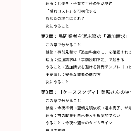
理由：共働き・子育て世帯の生活制約
「隠れコスト」を可視化する
あなたの場合はどれ？
次にやること
第2章：民間業者を選ぶ際の「追加請求」
この章で分かること
結論：事前見積で「追加料金なし」を確認すれ
理由：追加請求は「事前説明不足」で起きる
やること：追加請求を避ける質問テンプレ（コ
不安潰し：安全な業者の選び方
次にやること
第3章：【ケーススタディ】美咲さんの場
この章で分かること
結論：今夜準備→翌朝見積依頼→週末完了、が
理由：市の収集も自己搬入も現実的でない
やること：今夜〜週末のタイムライン
費用の根拠